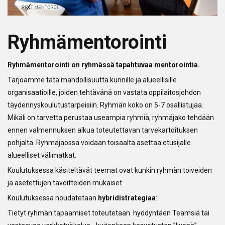
Ryhmämentorointi
Ryhmämentorointi on ryhmässä tapahtuvaa mentorointia.
Tarjoamme tätä mahdollisuutta kunnille ja alueellisille
organisaatioille, joiden tehtävänä on vastata oppilaitosjohdon
täydennyskoulutustarpeisiin. Ryhmän koko on 5-7 osallistujaa.
Mikäli on tarvetta perustaa useampia ryhmiä, ryhmäjako tehdään
ennen valmennuksen alkua toteutettavan tarvekartoituksen
pohjalta. Ryhmäjaossa voidaan toisaalta asettaa etusijalle
alueelliset välimatkat.
Koulutuksessa käsiteltävät teemat ovat kunkin ryhmän toiveiden
ja asetettujen tavoitteiden mukaiset.
Koulutuksessa noudatetaan
hybridistrategiaa
:
Tietyt ryhmän tapaamiset toteutetaan hyödyntäen Teamsiä tai