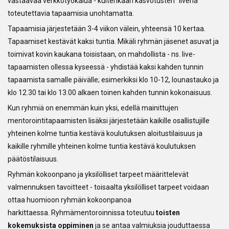
vastaavaa verkkotyökalua - kuitenkaan kasvotusten ”livenä”
toteutettavia tapaamisia unohtamatta.
Tapaamisia järjestetään 3-4 viikon välein, yhteensä 10 kertaa.
Tapaamiset kestävät kaksi tuntia. Mikäli ryhmän jäsenet asuvat ja
toimivat kovin kaukana toisistaan, on mahdollista - ns. live-
tapaamisten ollessa kyseessä - yhdistää kaksi kahden tunnin
tapaamista samalle päivälle; esimerkiksi klo 10-12, lounastauko ja
klo 12.30 tai klo 13.00 alkaen toinen kahden tunnin kokonaisuus.
Kun ryhmiä on enemmän kuin yksi, edellä mainittujen
mentorointitapaamisten lisäksi järjestetään kaikille osallistujille
yhteinen kolme tuntia kestävä koulutuksen aloitustilaisuus ja
kaikille ryhmille yhteinen kolme tuntia kestävä koulutuksen
päätöstilaisuus.
Ryhmän kokoonpano ja yksilölliset tarpeet määrittelevät
valmennuksen tavoitteet - toisaalta yksilölliset tarpeet voidaan
ottaa huomioon ryhmän kokoonpanoa
harkittaessa. Ryhmämentoroinnissa toteutuu
toisten
kokemuksista oppiminen
ja se antaa valmiuksia jouduttaessa