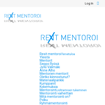
Log In
Rexit mentoroi
Tervetuloa
Yleistä
Mentorit
Seppo Ryösä
Jyrki Välimäki
Anne Alho
Mentorien mentorit
Oletko kiinnostunut?
Materiaalipankki
Kumppanit
Kokemuksia
Mentorointi
Johtamisen tukeminen
Mentorointi vaiheittain
Mitä mentorointi on?
Polku
Ryhmämentorointi