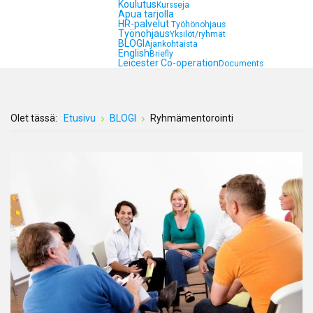
Koulutus
Kursseja
Apua tarjolla
HR-palvelut
Työhönohjaus
Työnohjaus
Yksilöt/ryhmät
BLOGI
Ajankohtaista
English
Briefly
Leicester Co-operation
Documents
Olet tässä:
Etusivu
BLOGI
Ryhmämentorointi