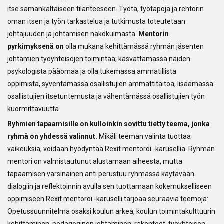
itse samankaltaiseen tilanteeseen. Työtä, työtapoja ja rehtorin
oman itsen ja työn tarkastelua ja tutkimusta toteutetaan
johtajuuden ja johtamisen näkökulmasta.
Mentorin
pyrkimyksenä on
olla mukana kehittämässä ryhmän jäsenten
johtamien työyhteisöjen toimintaa; kasvattamassa näiden
psykologista pääomaa ja olla tukemassa ammatillista
oppimista, syventämässä osallistujien ammattitaitoa, lisäämässä
osallistujien itsetuntemusta ja vähentämässä osallistujien työn
kuormittavuutta.
Ryhmien tapaamisille on kulloinkin sovittu tietty teema, jonka
ryhmä on yhdessä valinnut.
Mikäli teeman valinta tuottaa
vaikeuksia, voidaan hyödyntää Rexit mentoroi -karusellia. Ryhmän
mentori on valmistautunut alustamaan aiheesta, mutta
tapaamisen varsinainen anti perustuu ryhmässä käytävään
dialogiin ja reflektoinnin avulla sen tuottamaan kokemukselliseen
oppimiseen.Rexit mentoroi -karuselli tarjoaa seuraavia teemoja:
Opetussuunnitelma osaksi koulun arkea, koulun toimintakulttuurin